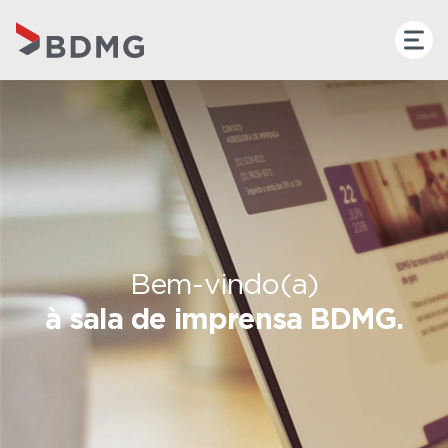
Bem-vindo(a)
à sala de imprensa BDMG.