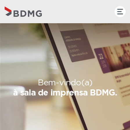
Bem-vindo(a)
à sala de imprensa BDMG.