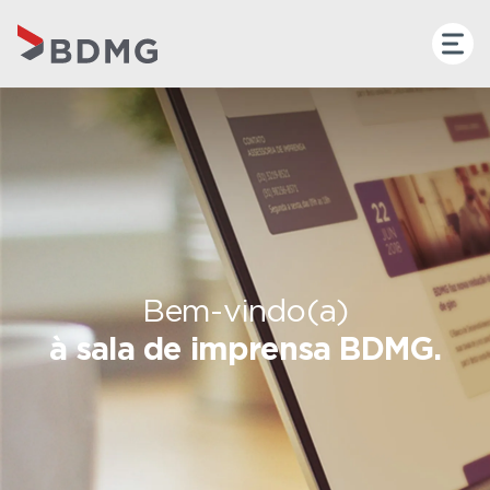
Bem-vindo(a)
à sala de imprensa BDMG.