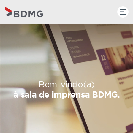
Bem-vindo(a)
à sala de imprensa BDMG.