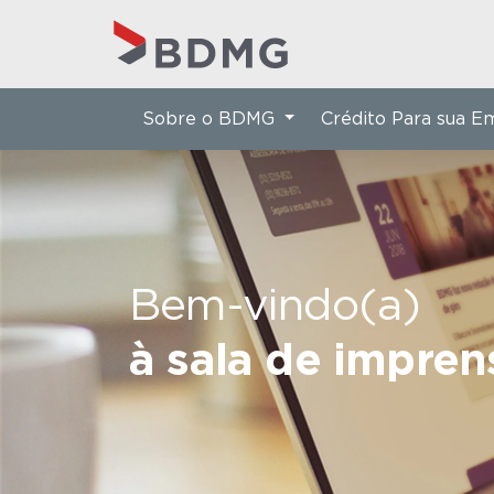
Sobre o BDMG
Crédito Para sua 
Bem-vindo(a)
à sala de impre