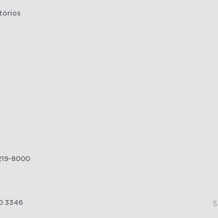
tórios
219-8000
0 3346
S