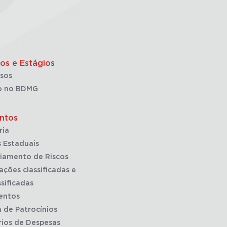
os e Estágios
sos
o no BDMG
ntos
ria
 Estaduais
iamento de Riscos
ações classificadas e
sificadas
entos
a de Patrocínios
rios de Despesas