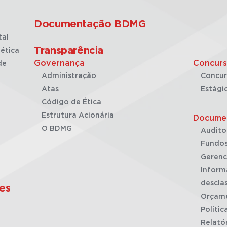
Documentação BDMG
tal
Transparência
ética
Governança
Concurs
de
Administração
Concur
Atas
Estági
Código de Ética
Estrutura Acionária
Docume
O BDMG
Audito
Fundos
Gerenc
Inform
desclas
es
Orçam
Polític
Relató