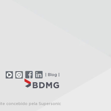
| Blog |
ite concebido pela Supersonic