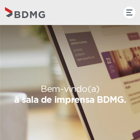
Bem-vindo(a)
à sala de imprensa BDMG.