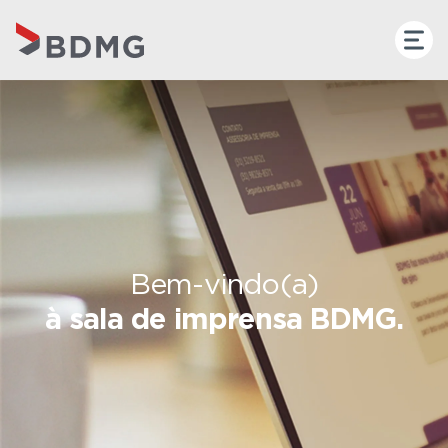
Bem-vindo(a)
à sala de imprensa BDMG.