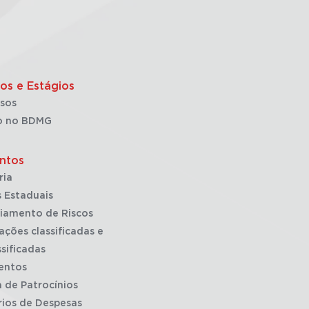
os e Estágios
sos
o no BDMG
ntos
ria
 Estaduais
iamento de Riscos
ações classificadas e
sificadas
entos
a de Patrocínios
rios de Despesas