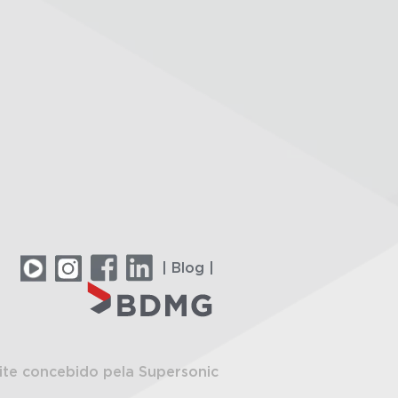
| Blog |
ite concebido pela Supersonic