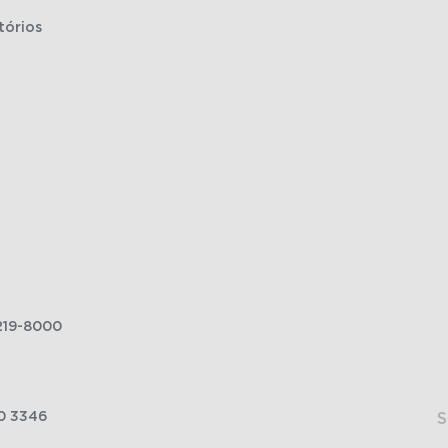
tórios
219-8000
0 3346
S