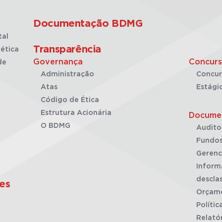
Documentação BDMG
tal
Transparência
ética
Governança
Concurs
de
Administração
Concur
Atas
Estági
Código de Ética
Estrutura Acionária
Docume
O BDMG
Audito
Fundos
Gerenc
Inform
desclas
es
Orçam
Polític
Relató