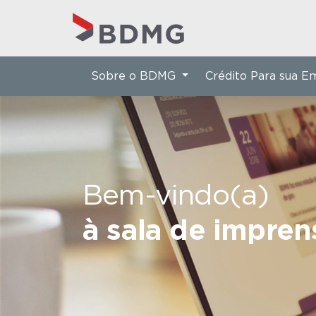
Sobre o BDMG
Crédito Para sua 
Bem-vindo(a)
à sala de impre