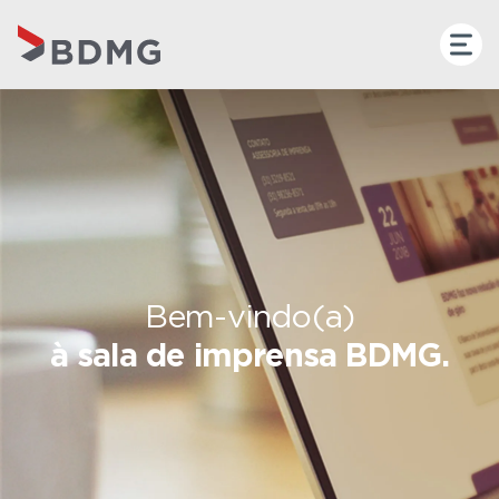
Bem-vindo(a)
à sala de imprensa BDMG.