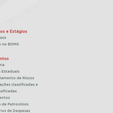
os e Estágios
sos
o no BDMG
ntos
ria
 Estaduais
iamento de Riscos
ações classificadas e
sificadas
entos
a de Patrocínios
rios de Despesas