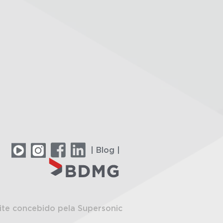
| Blog |
ite concebido pela Supersonic