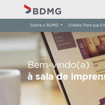
Sobre o BDMG
Crédito Para sua 
Bem-vindo(a)
à sala de impre