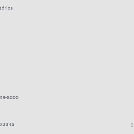
tórios
219-8000
0 3346
S