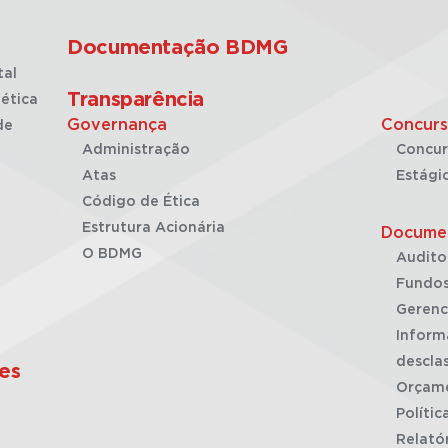
Documentação BDMG
tal
Transparência
ética
Governança
Concurs
de
Administração
Concur
Atas
Estági
Código de Ética
Estrutura Acionária
Docume
O BDMG
Audito
Fundos
Gerenc
Inform
desclas
es
Orçam
Polític
Relató