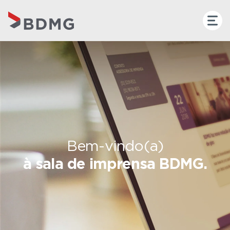
Bem-vindo(a)
à sala de imprensa BDMG.