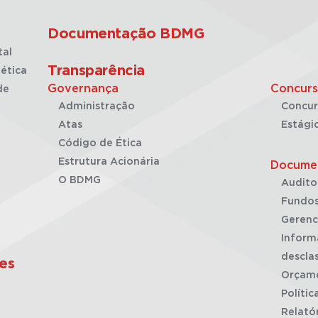
Documentação BDMG
tal
Transparência
ética
Governança
Concurs
de
Administração
Concur
Atas
Estági
Código de Ética
Estrutura Acionária
Docume
O BDMG
Audito
Fundos
Gerenc
Inform
desclas
es
Orçam
Polític
Relató