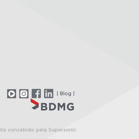
| Blog |
ite concebido pela Supersonic