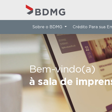
Sobre o BDMG
Crédito Para sua 
Bem-vindo(a)
à sala de impre