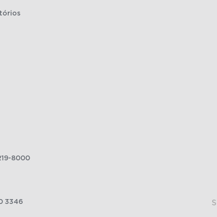
tórios
219-8000
0 3346
S