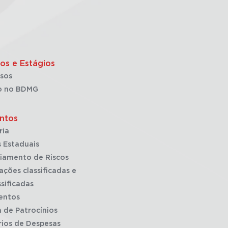
os e Estágios
sos
o no BDMG
ntos
ria
 Estaduais
iamento de Riscos
ações classificadas e
sificadas
entos
a de Patrocínios
rios de Despesas