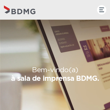
Bem-vindo(a)
à sala de imprensa BDMG.