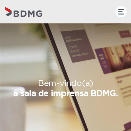
Bem-vindo(a)
à sala de imprensa BDMG.