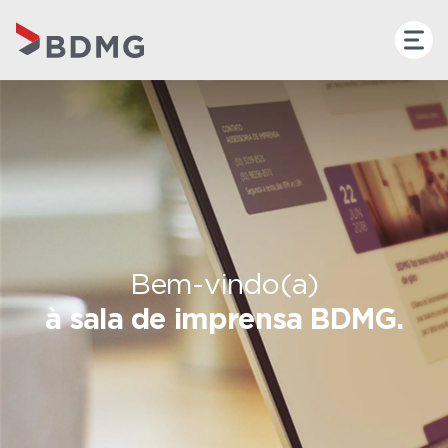
Bem-vindo(a)
à sala de imprensa BDMG.