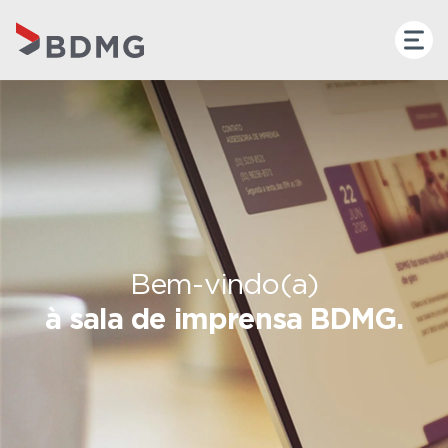
Bem-vindo(a)
à sala de imprensa BDMG.