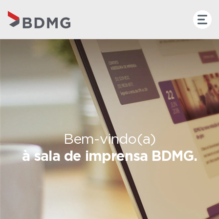
Bem-vindo(a)
à sala de imprensa BDMG.