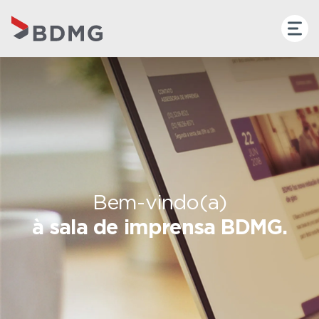
Bem-vindo(a)
à sala de imprensa BDMG.