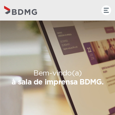
Bem-vindo(a)
à sala de imprensa BDMG.