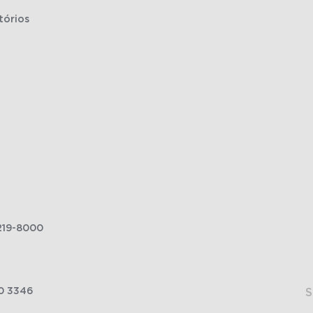
tórios
219-8000
0 3346
S