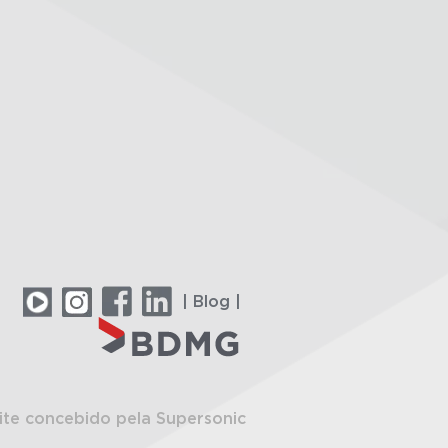
| Blog |
ite concebido pela Supersonic