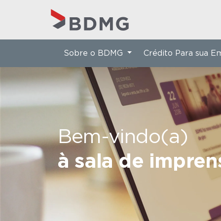
Sobre o BDMG
Crédito Para sua 
Bem-vindo(a)
à sala de impre