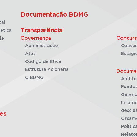
Documentação BDMG
tal
Transparência
ética
Governança
Concurs
de
Administração
Concur
Atas
Estági
Código de Ética
Estrutura Acionária
Docume
O BDMG
Audito
Fundos
Gerenc
Inform
desclas
es
Orçam
Polític
Relató