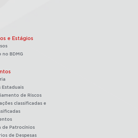
os e Estágios
sos
o no BDMG
ntos
ria
 Estaduais
iamento de Riscos
ações classificadas e
sificadas
entos
a de Patrocínios
rios de Despesas