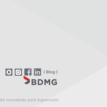
| Blog |
ite concebido pela Supersonic