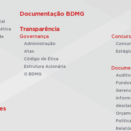
Documentação BDMG
tal
Transparência
ética
Governança
Concurs
de
Administração
Concur
Atas
Estági
Código de Ética
Estrutura Acionária
Docume
O BDMG
Audito
Fundos
Gerenc
Inform
desclas
es
Orçam
Polític
Relató