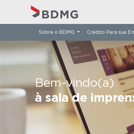
Sobre o BDMG
Crédito Para sua 
Bem-vindo(a)
à sala de impre