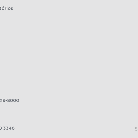
tórios
219-8000
0 3346
S