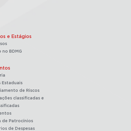
os e Estágios
sos
o no BDMG
ntos
ria
 Estaduais
iamento de Riscos
ações classificadas e
sificadas
entos
a de Patrocínios
rios de Despesas