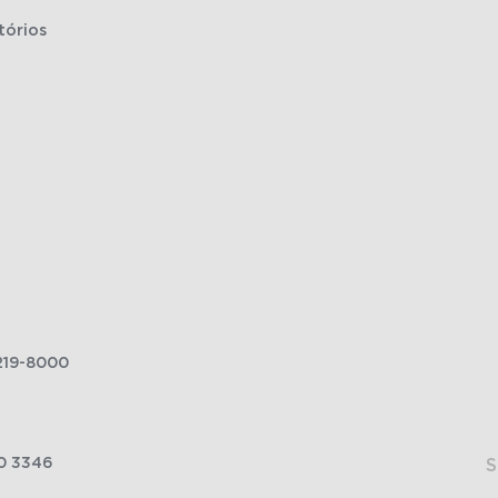
tórios
219-8000
0 3346
S