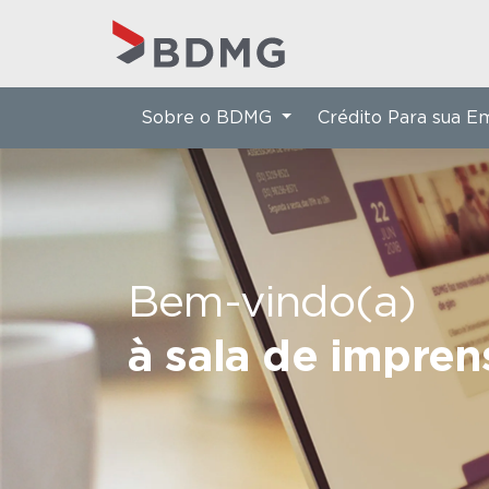
Sobre o BDMG
Crédito Para sua 
Bem-vindo(a)
à sala de impre