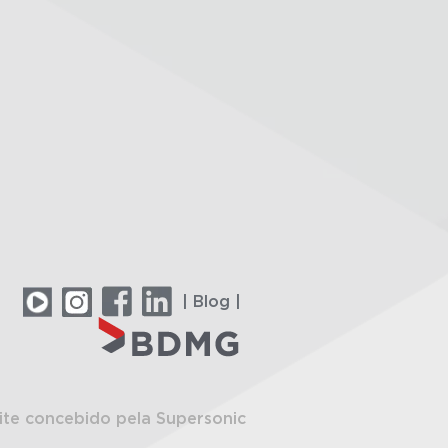
| Blog |
ite concebido pela Supersonic