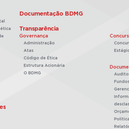
Documentação BDMG
tal
Transparência
ética
Governança
Concurs
de
Administração
Concur
Atas
Estági
Código de Ética
Estrutura Acionária
Docume
O BDMG
Audito
Fundos
Gerenc
Inform
desclas
es
Orçam
Polític
Relató