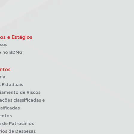
os e Estágios
sos
o no BDMG
ntos
ria
 Estaduais
iamento de Riscos
ações classificadas e
sificadas
entos
a de Patrocínios
rios de Despesas