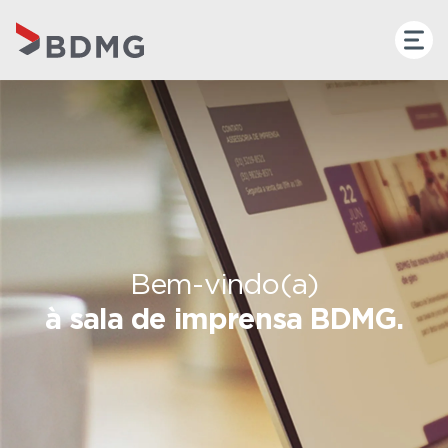
Bem-vindo(a)
à sala de imprensa BDMG.