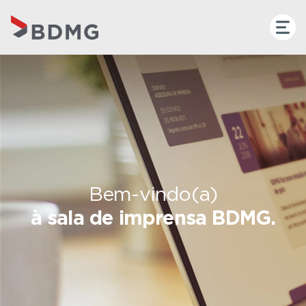
Bem-vindo(a)
à sala de imprensa BDMG.