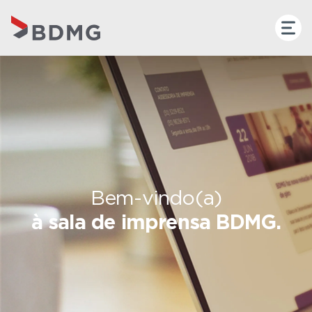
Bem-vindo(a)
à sala de imprensa BDMG.