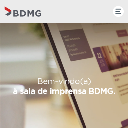
Bem-vindo(a)
à sala de imprensa BDMG.