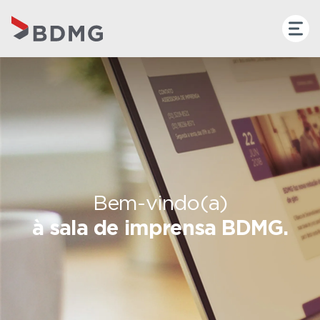
Bem-vindo(a)
à sala de imprensa BDMG.