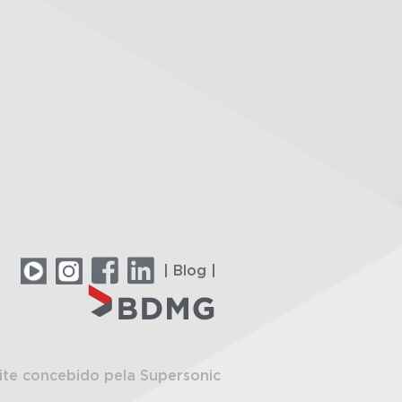
| Blog |
ite concebido pela Supersonic