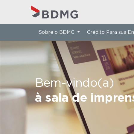
Sobre o BDMG
Crédito Para sua 
Bem-vindo(a)
à sala de impre