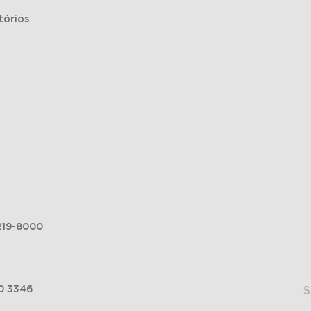
tórios
219-8000
0 3346
S