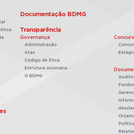
Documentação BDMG
tal
Transparência
ética
Governança
Concurs
de
Administração
Concur
Atas
Estági
Código de Ética
Estrutura Acionária
Docume
O BDMG
Audito
Fundos
Gerenc
Inform
desclas
es
Orçam
Polític
Relató