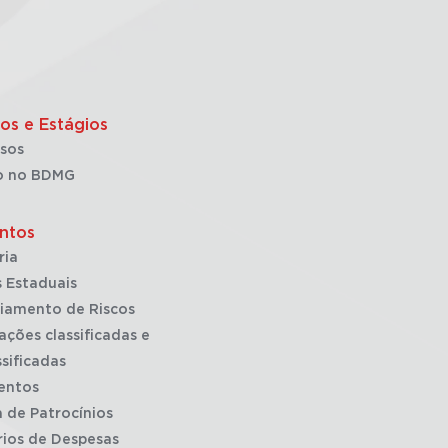
os e Estágios
sos
o no BDMG
ntos
ria
 Estaduais
iamento de Riscos
ações classificadas e
sificadas
entos
a de Patrocínios
rios de Despesas