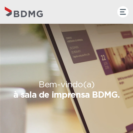
Bem-vindo(a)
à sala de imprensa BDMG.