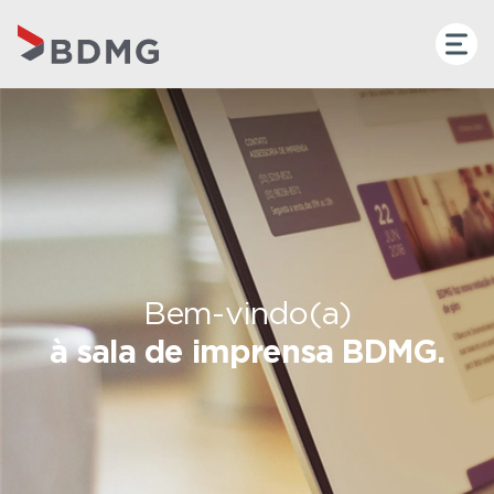
Bem-vindo(a)
à sala de imprensa BDMG.