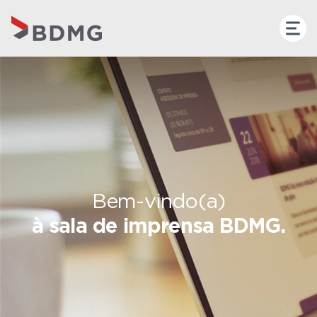
Bem-vindo(a)
à sala de imprensa BDMG.