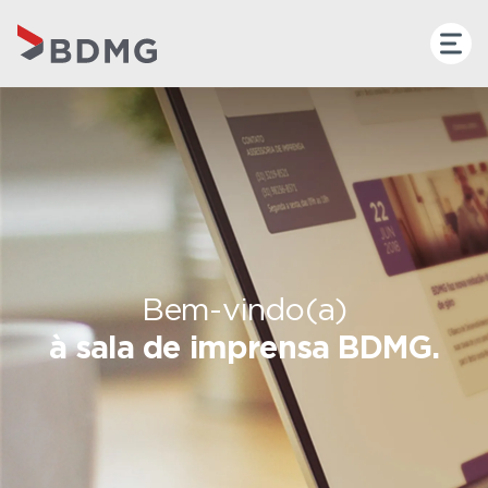
Bem-vindo(a)
à sala de imprensa BDMG.