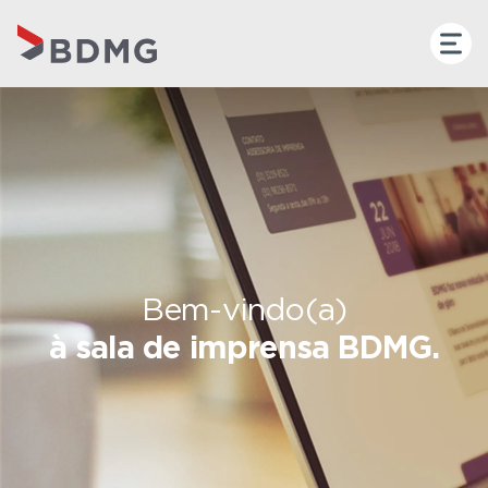
Bem-vindo(a)
à sala de imprensa BDMG.