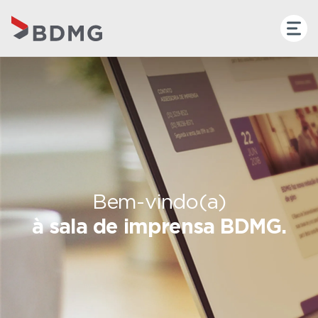
Bem-vindo(a)
à sala de imprensa BDMG.