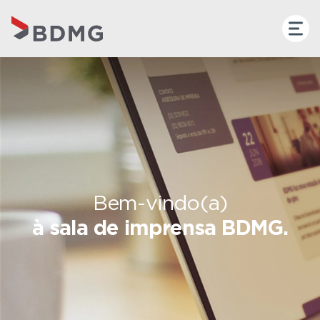
Bem-vindo(a)
à sala de imprensa BDMG.