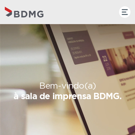
Bem-vindo(a)
à sala de imprensa BDMG.