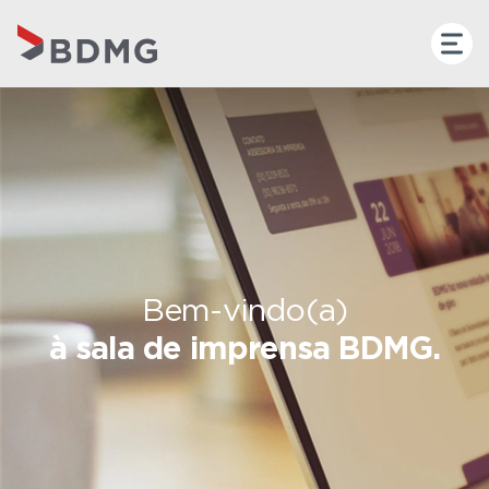
Bem-vindo(a)
à sala de imprensa BDMG.