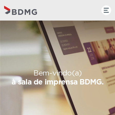
Bem-vindo(a)
à sala de imprensa BDMG.