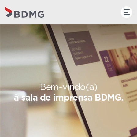
Bem-vindo(a)
à sala de imprensa BDMG.