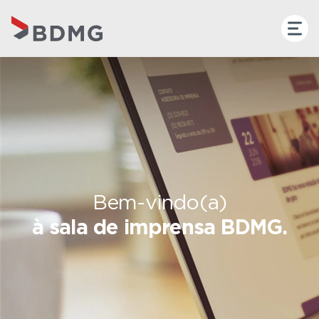
Bem-vindo(a)
à sala de imprensa BDMG.