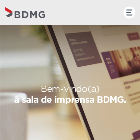
Bem-vindo(a)
à sala de imprensa BDMG.