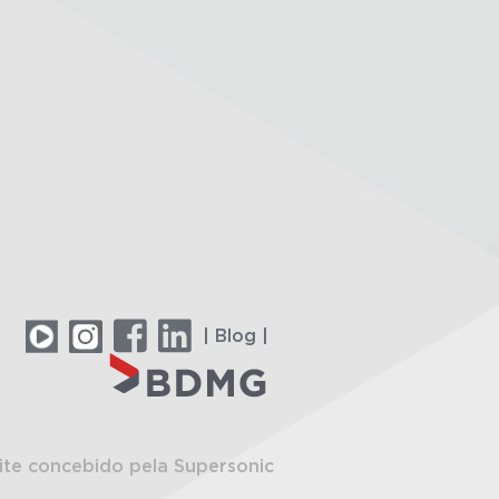
| Blog |
ite concebido pela Supersonic