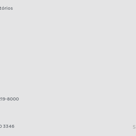
tórios
219-8000
0 3346
S