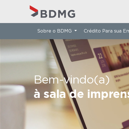
Sobre o BDMG
Crédito Para sua 
Bem-vindo(a)
à sala de impre