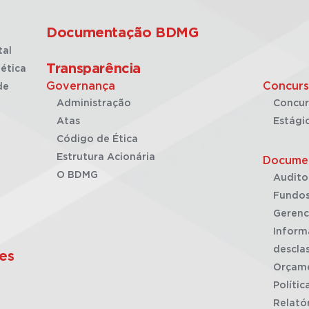
Documentação BDMG
tal
Transparência
ética
Governança
Concurs
de
Administração
Concur
Atas
Estági
Código de Ética
Estrutura Acionária
Docume
O BDMG
Audito
Fundos
Gerenc
Inform
desclas
es
Orçam
Polític
Relató