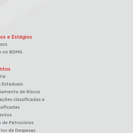
os e Estágios
sos
o no BDMG
ntos
ria
 Estaduais
iamento de Riscos
ações classificadas e
sificadas
entos
a de Patrocínios
rios de Despesas