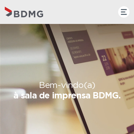
Bem-vindo(a)
à sala de imprensa BDMG.