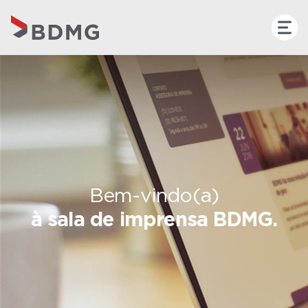
Bem-vindo(a)
à sala de imprensa BDMG.