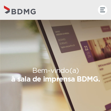
Bem-vindo(a)
à sala de imprensa BDMG.