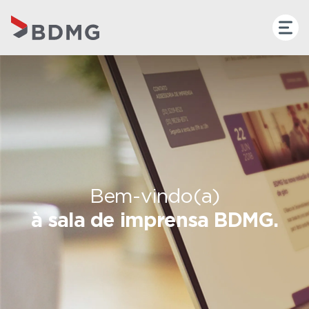
Bem-vindo(a)
à sala de imprensa BDMG.