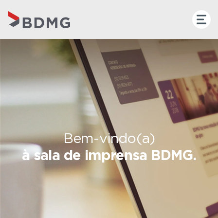
Bem-vindo(a)
à sala de imprensa BDMG.