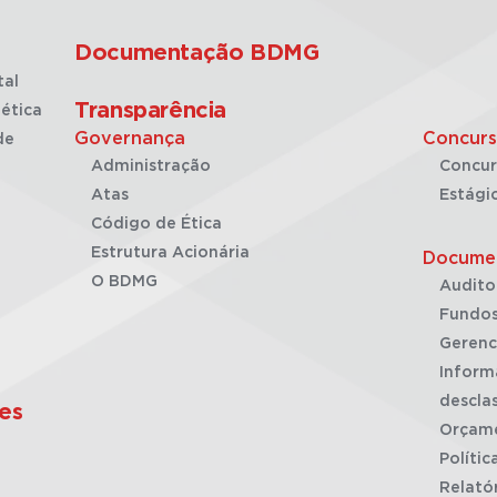
Documentação BDMG
tal
Transparência
ética
Governança
Concurs
de
Administração
Concur
Atas
Estági
Código de Ética
Estrutura Acionária
Docume
O BDMG
Audito
Fundos
Gerenc
Inform
desclas
es
Orçam
Polític
Relató