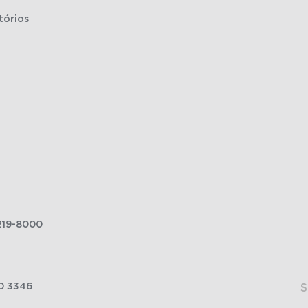
tórios
219-8000
0 3346
S