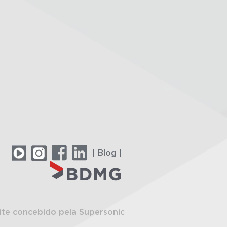
| Blog |
ite concebido pela Supersonic