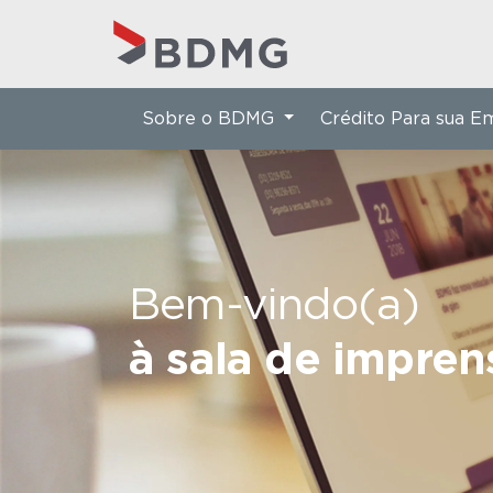
Sobre o BDMG
Crédito Para sua 
Bem-vindo(a)
à sala de impre