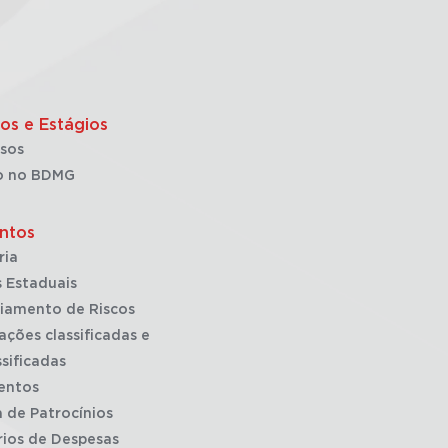
os e Estágios
sos
o no BDMG
ntos
ria
 Estaduais
iamento de Riscos
ações classificadas e
sificadas
entos
a de Patrocínios
rios de Despesas