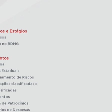
os e Estágios
sos
o no BDMG
ntos
ria
 Estaduais
iamento de Riscos
ações classificadas e
sificadas
entos
a de Patrocínios
rios de Despesas