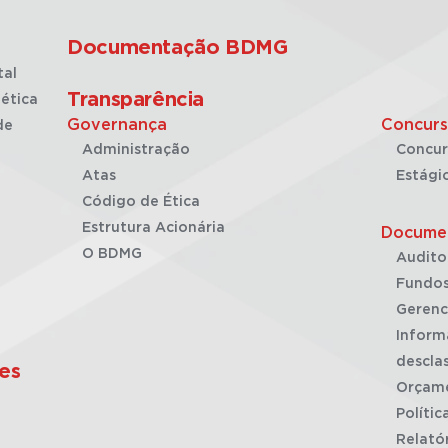
Documentação BDMG
tal
Transparência
ética
Governança
Concurs
de
Administração
Concur
Atas
Estági
Código de Ética
Estrutura Acionária
Docume
O BDMG
Audito
Fundos
Gerenc
Inform
desclas
es
Orçam
Polític
Relató