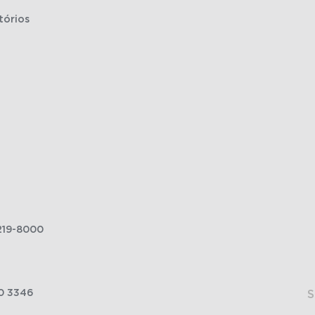
tórios
219-8000
0 3346
S