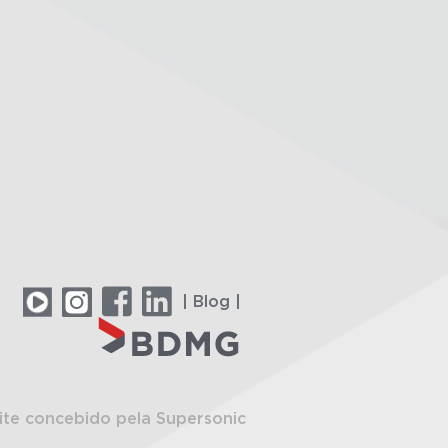
| Blog |
ite concebido pela Supersonic