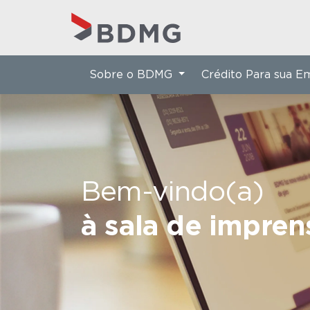
Sobre o BDMG
Crédito Para sua 
Bem-vindo(a)
à sala de impre