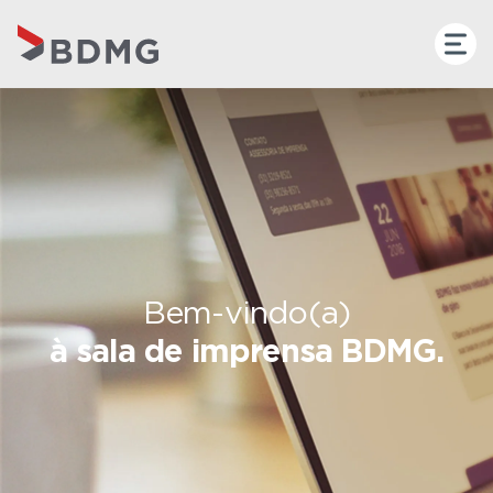
Bem-vindo(a)
à sala de imprensa BDMG.